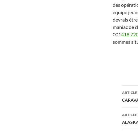
des opérati
équipe jeun
devrais êtr
maniac de ch
001
418 72
sommes situ
Navi
ARTICLE
des
CARAVAN
arti
ARTICLE
ALASKAN