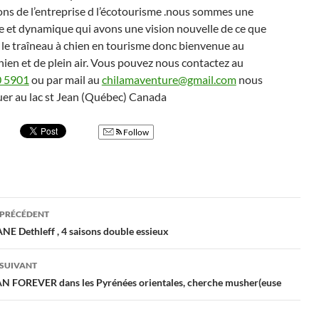
ons de l’entreprise d l’écotourisme .nous sommes une
e et dynamique qui avons une vision nouvelle de ce que
e le traîneau à chien en tourisme donc bienvenue au
ien et de plein air. Vous pouvez nous contactez au
0 5901
ou par mail au
chilamaventure@gmail.com
nous
er au lac st Jean (Québec) Canada
Follow
gation
 PRÉCÉDENT
E Dethleff , 4 saisons double essieux
cles
 SUIVANT
 FOREVER dans les Pyrénées orientales, cherche musher(euse