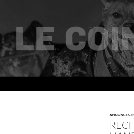
Recherche
Le coin des mushers
ANNONCES
,
E
RECH