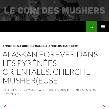
Recherche
Le coin des mushers
ALLER
MENU
AU
PRINCI
CONTENU
ANNONCES
,
EUROPE
,
FRANCE
,
HANDLERS
,
HANDLERS
ALASKAN FOREVER DANS
LES PYRÉNÉES
ORIENTALES, CHERCHE
MUSHER(EUSE
SEPTEMBRE 21, 2016
LE COIN DES MUSHERS
LAISSER UN
COMMENTAIRE