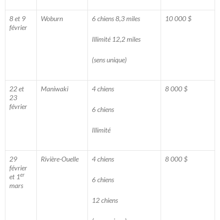
8 et 9
Woburn
6 chiens 8,3 miles
10 000 $
février
Illimité 12,2 miles
(sens unique)
22 et
Maniwaki
4 chiens
8 000 $
23
février
6 chiens
Illimité
29
Rivière-Ouelle
4 chiens
8 000 $
février
er
et 1
6 chiens
mars
12 chiens