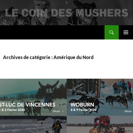
Recherche
Le coin des mushers
ALLER
MENU
AU
PRINCI
CONTENU
Archives de catégorie : Amérique du Nord