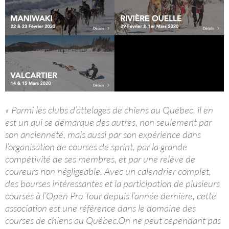
« Parmi les clubs d’attelages de chiens au Québec, il en
est un qui se démarque des autres, non seulement par
son ancienneté, mais aussi par son expérience dans
l’organisation de courses de sprint, par la grande
compétivité de ses membres, et par une relève de
coureurs non négligeable. Avec un calendrier complet,
des bourses intéressantes et la participation de plusieurs
courses à l’Open Pro Tour depuis l’année dernière, cette
association est une référence dans le domaine des
courses de chiens au Québec.On ne peut cependant pas