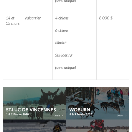
(sens unique)
14 et
Valcartier
4 chiens
8 000 $
15 mars
6 chiens
Illimité
Ski-joering
(sens unique)