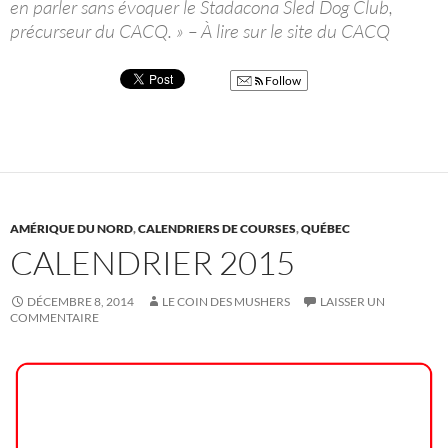
en parler sans évoquer le Stadacona Sled Dog Club,
précurseur du CACQ. » – À lire sur le site du CACQ
Follow
AMÉRIQUE DU NORD
,
CALENDRIERS DE COURSES
,
QUÉBEC
CALENDRIER 2015
DÉCEMBRE 8, 2014
LE COIN DES MUSHERS
LAISSER UN
COMMENTAIRE