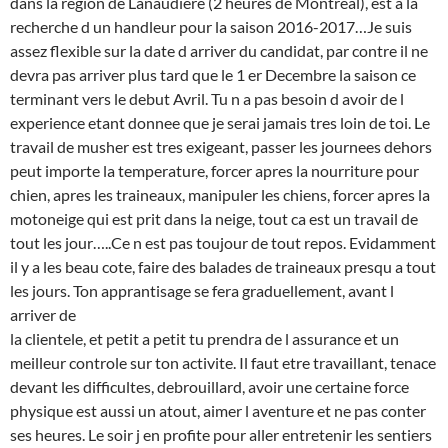
dans la region de Lanaudiere (2 heures de Montreal), est a la
recherche d un handleur pour la saison 2016-2017…Je suis
assez flexible sur la date d arriver du candidat, par contre il ne
devra pas arriver plus tard que le 1 er Decembre la saison ce
terminant vers le debut Avril. Tu n a pas besoin d avoir de l
experience etant donnee que je serai jamais tres loin de toi. Le
travail de musher est tres exigeant, passer les journees dehors
peut importe la temperature, forcer apres la nourriture pour
chien, apres les traineaux, manipuler les chiens, forcer apres la
motoneige qui est prit dans la neige, tout ca est un travail de
tout les jour…..Ce n est pas toujour de tout repos. Evidamment
il y a les beau cote, faire des balades de traineaux presqu a tout
les jours. Ton apprantisage se fera graduellement, avant l
arriver de
la clientele, et petit a petit tu prendra de l assurance et un
meilleur controle sur ton activite. Il faut etre travaillant, tenace
devant les difficultes, debrouillard, avoir une certaine force
physique est aussi un atout, aimer l aventure et ne pas conter
ses heures. Le soir j en profite pour aller entretenir les sentiers