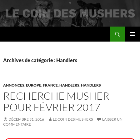
Recherche
Le coin des mushers
ALLER
MENU
AU
PRINCI
CONTENU
Archives de catégorie : Handlers
ANNONCES
,
EUROPE
,
FRANCE
,
HANDLERS
,
HANDLERS
RECHERCHE MUSHER
POUR FÉVRIER 2017
DÉCEMBRE 31, 2016
LE COIN DES MUSHERS
LAISSER UN
COMMENTAIRE