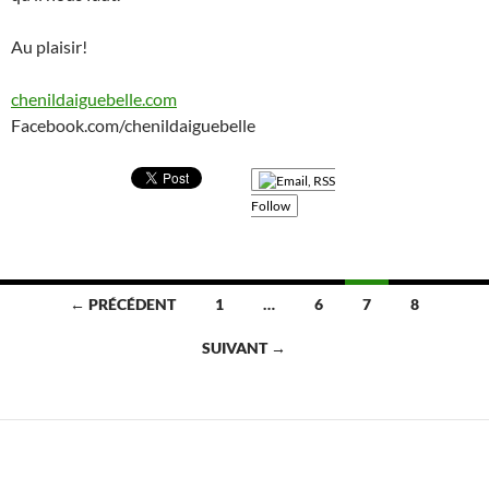
Au plaisir!
chenildaiguebelle.com
Facebook.com/chenildaiguebelle
Follow
Navigation
← PRÉCÉDENT
1
…
6
7
8
des
SUIVANT →
articles