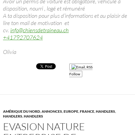
Avoir un permis de voiture est obligatoire, véhicule à
disposition, nourri , logé et rémunéré
A ta disposition pour plus d’informations et au plaisir de
lire ton mail de motivation et
cv.
info@chiensdetraineau.ch
+41792707624
Olivia
Follow
AMÉRIQUE DU NORD
,
ANNONCES
,
EUROPE
,
FRANCE
,
HANDLERS
,
HANDLERS
,
HANDLERS
EVASION NATURE