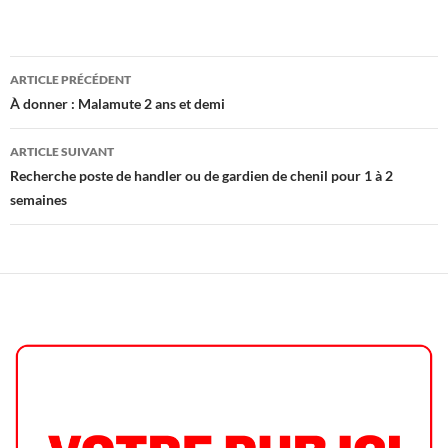
Navigation
ARTICLE PRÉCÉDENT
des
À donner : Malamute 2 ans et demi
articles
ARTICLE SUIVANT
Recherche poste de handler ou de gardien de chenil pour 1 à 2
semaines