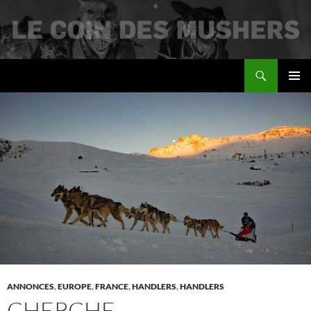
Recherche
Le coin des mushers
ALLER
MENU
AU
PRINCI
CONTENU
ANNONCES
,
EUROPE
,
FRANCE
,
HANDLERS
,
HANDLERS
CHERCHE