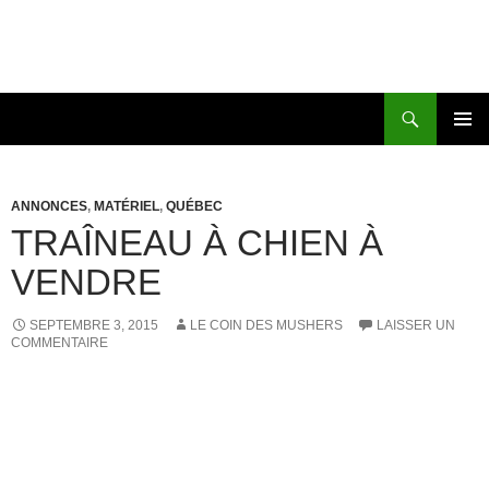
Recherche
Le coin des mushers
ALLER
MENU
AU
PRINCI
CONTENU
ANNONCES
,
MATÉRIEL
,
QUÉBEC
TRAÎNEAU À CHIEN À
VENDRE
SEPTEMBRE 3, 2015
LE COIN DES MUSHERS
LAISSER UN
COMMENTAIRE