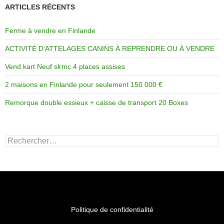
ARTICLES RÉCENTS
Ferme à vendre en Finlande
ACTIVITÉ D’ATTELAGES CANINS À REPRENDRE OU À VENDRE
Vend kart Neuf slrmc 4 places assises
2 maisons en Finlande pour seulement 150 000 €
Remorque double essieux + caisse de transport 20 Boxes
Rechercher :
Politique de confidentialité