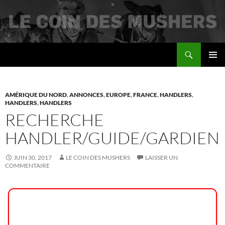
Recherche
Le coin des mushers
ALLER
MENU
AU
PRINCI
CONTENU
AMÉRIQUE DU NORD
,
ANNONCES
,
EUROPE
,
FRANCE
,
HANDLERS
,
HANDLERS
,
HANDLERS
RECHERCHE
HANDLER/GUIDE/GARDIEN
JUIN 30, 2017
LE COIN DES MUSHERS
LAISSER UN
COMMENTAIRE