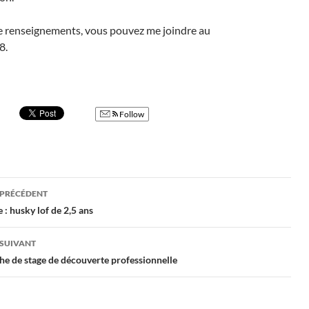
e renseignements, vous pouvez me joindre au
8.
Follow
gation
 PRÉCÉDENT
 : husky lof de 2,5 ans
cles
 SUIVANT
e de stage de découverte professionnelle