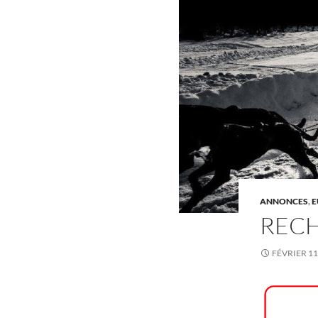
ANNONCES
,
E
REC
FÉVRIER 11