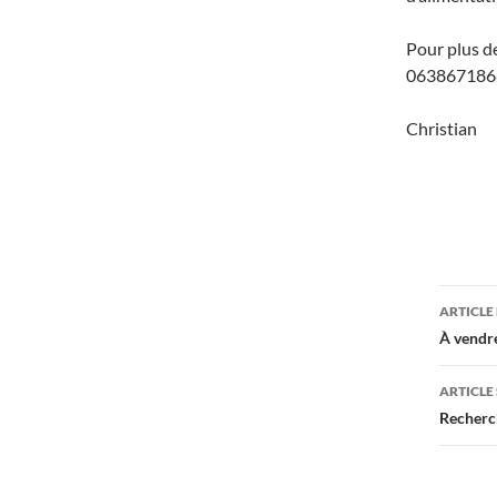
Pour plus d
063867186
Christian
Navi
ARTICLE
des
À vendre
arti
ARTICLE
Recherch