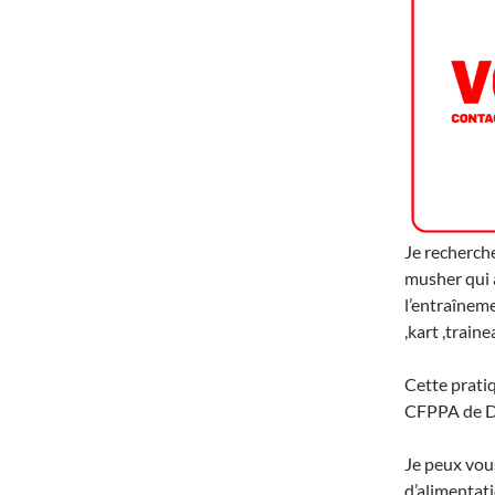
Je recherch
musher qui a
l’entraînem
,kart ,train
Cette prati
CFPPA de DI
Je peux vou
d’alimentati