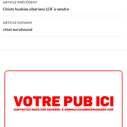
Navigation
ARTICLE PRÉCÉDENT
des
Chiots huskies sibériens LOF à vendre
articles
ARTICLE SUIVANT
chiot eurohound