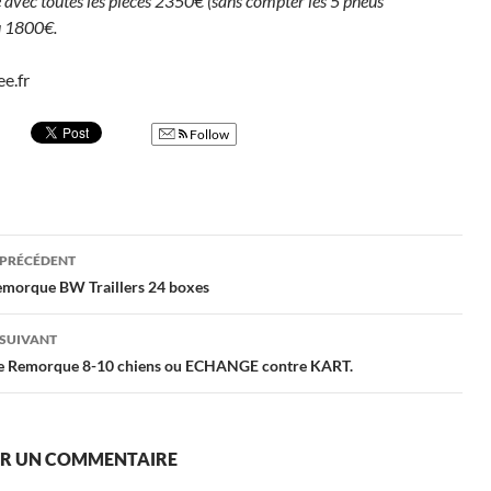
 avec toutes les pièces 2350€ (sans compter les 5 pneus
u 1800€.
e.fr
Follow
gation
 PRÉCÉDENT
emorque BW Traillers 24 boxes
cles
 SUIVANT
e Remorque 8-10 chiens ou ECHANGE contre KART.
ER UN COMMENTAIRE