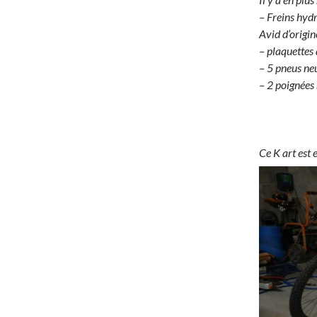
– Freins hyd
Avid d’origi
– plaquettes
– 5 pneus ne
– 2 poignées
Ce K
art est 