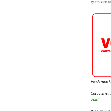
FÉVRIER 18
Vends mon ka
Caractéristiq
ozzi/
Il y a en plus 