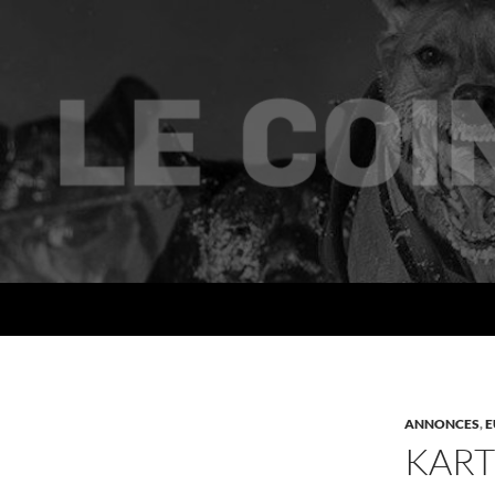
Recherche
Le coin des mushers
ANNONCES
,
E
KART