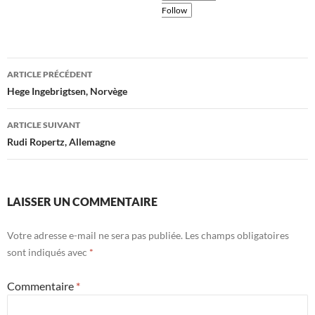
Follow
Navigation
ARTICLE PRÉCÉDENT
des
Hege Ingebrigtsen, Norvège
articles
ARTICLE SUIVANT
Rudi Ropertz, Allemagne
LAISSER UN COMMENTAIRE
Votre adresse e-mail ne sera pas publiée.
Les champs obligatoires
sont indiqués avec
*
Commentaire
*