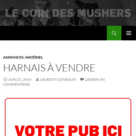
Recherche
Le coin des mushers
ALLER
MENU
AU
PRINCI
CONTENU
ANNONCES
,
MATÉRIEL
HARNAIS À VENDRE
JUIN 21, 2014
LAURENT GONSOLIN
LAISSER UN
COMMENTAIRE