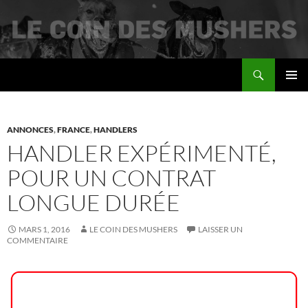
Recherche
Le coin des mushers
ALLER
MENU
AU
PRINCI
CONTENU
ANNONCES
,
FRANCE
,
HANDLERS
HANDLER EXPÉRIMENTÉ,
POUR UN CONTRAT
LONGUE DURÉE
MARS 1, 2016
LE COIN DES MUSHERS
LAISSER UN
COMMENTAIRE