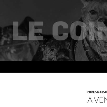
Recherche
Le coin des mushers
FRANCE
,
MATÉ
A V