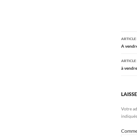
Navi
ARTICLE
des
A vendre
arti
ARTICLE
à vendr
LAISS
Votre ad
indiqué
Comme