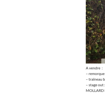
A vendre :
– remorque +
– traîneau b
– stage out 
MOLLARD Mic