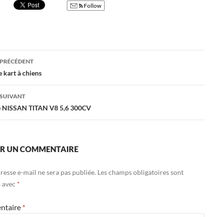
Follow
gation
 PRÉCÉDENT
 kart à chiens
cles
 SUIVANT
e NISSAN TITAN V8 5,6 300CV
ER UN COMMENTAIRE
resse e-mail ne sera pas publiée.
Les champs obligatoires sont
s avec
*
ntaire
*