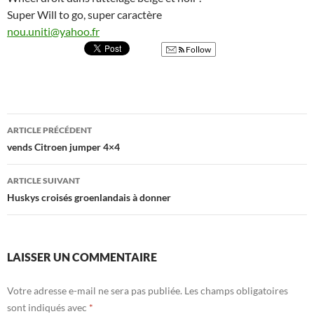
Super Will to go, super caractère
nou.uniti@yahoo.fr
Follow
Navigation
ARTICLE PRÉCÉDENT
des
vends Citroen jumper 4×4
articles
ARTICLE SUIVANT
Huskys croisés groenlandais à donner
LAISSER UN COMMENTAIRE
Votre adresse e-mail ne sera pas publiée.
Les champs obligatoires
sont indiqués avec
*