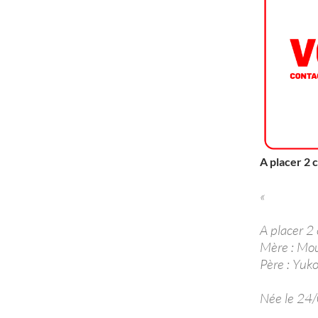
A placer 2 
«
A placer 2 
Mère : M
Père : Yu
Née le 24