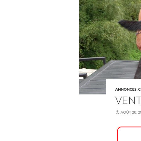
ANNONCES
,
C
VENT
AOÛT 28, 2