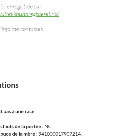
ie, enregistrée sur
w.trekkhundregisteret.no/
’info me contacter.
ations
t pas à une race
hiots de la portée :
NC
puce de la mère :
941000017907214.