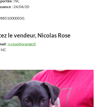
portée :
NC
ssance :
24/04/20
88510000050.
ez le vendeur, Nicolas Rose
ail :
n.rose@orange.fr
NC