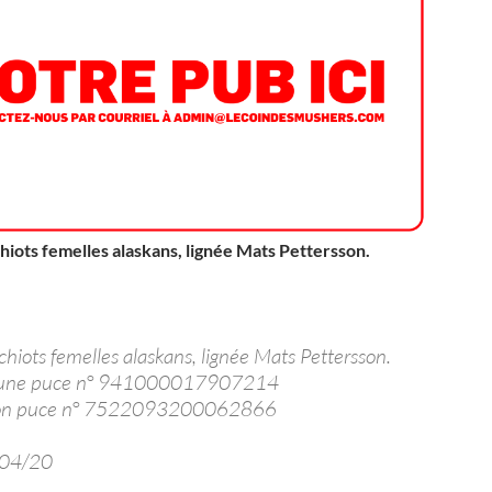
chiots femelles alaskans, lignée Mats Pettersson.
chiots femelles alaskans, lignée Mats Pettersson.
oune puce n° 941000017907214
kon puce n° 7522093200062866
/04/20