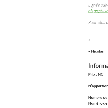
Lignée suiv
https://ww
Pour plus d
»
– Nicolas
Inform
Prix :
NC
N’appartien
Nombre de c
Numéro de 