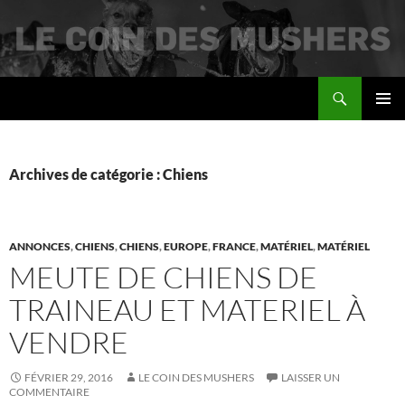
Recherche
Le coin des mushers
ALLER
MENU
AU
PRINCI
CONTENU
Archives de catégorie : Chiens
ANNONCES
,
CHIENS
,
CHIENS
,
EUROPE
,
FRANCE
,
MATÉRIEL
,
MATÉRIEL
MEUTE DE CHIENS DE
TRAINEAU ET MATERIEL À
VENDRE
FÉVRIER 29, 2016
LE COIN DES MUSHERS
LAISSER UN
COMMENTAIRE