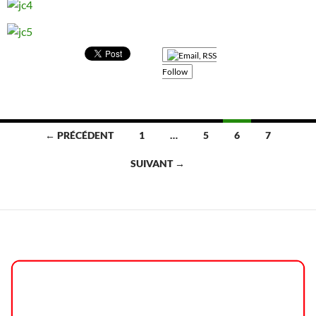
Follow
Navigation
← PRÉCÉDENT
1
…
5
6
7
des
SUIVANT →
articles